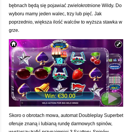
bębnach będą się pojawiać zwielokrotnione Wildy. Do
wyboru mamy jeden walec, trzy lub pięć. Jak
poprzednio, większa ilość walców to wyższa stawka w
grze.
Skoro o obrotach mowa, automat Doubleplay Superbet
oferuje znaną i lubianą rundę darmowych spinów,
wystarczy trafić przynajmniej 3 Scattery. Spinów