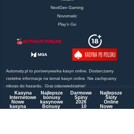
NextGen Gaming
Novomatic
Play’n Go
Automaty.pl to porównywarka kasyn online. Dostarczamy
rzetelne informacje na temat kasyn online. Nie zachęcamy
nikogo do hazardu. Graj odpowiedzialnie!
Kasyna
Najlepsze
Darmowe
Najlepsze
Internetowe
bonusy
Spiny
Sloty
Zastrzegamy, że opisane oferty kasyn online mogą nieznacznie
Nowe
kasynowe
2026
Online
różnić się od dostępnych u operatorów.
kasyna
Bonusy
10
Nowe
online
powitalne
darmowych
Gry
2026
w
spinów
Informacja o wyłączeniu odpowiedzialności: Witryna zawiera linki
Kasyna z
kasynach
20
minimalnym
Bonusy
darmowych
do partnerów stowarzyszonych. Gdy użytkownik dokona
depozytem
bez
spinów
zakupów za pośrednictwem tych linków, Automaty.pl otrzymuje
Kasyna
depozytu
30