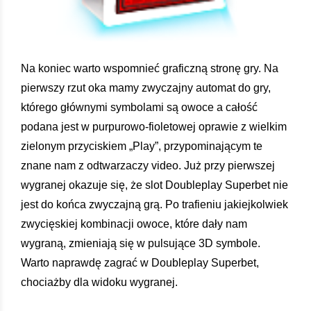
Na koniec warto wspomnieć graficzną stronę gry. Na
pierwszy rzut oka mamy zwyczajny automat do gry,
którego głównymi symbolami są owoce a całość
podana jest w purpurowo-fioletowej oprawie z wielkim
zielonym przyciskiem „Play”, przypominającym te
znane nam z odtwarzaczy video. Już przy pierwszej
wygranej okazuje się, że slot Doubleplay Superbet nie
jest do końca zwyczajną grą. Po trafieniu jakiejkolwiek
zwycięskiej kombinacji owoce, które dały nam
wygraną, zmieniają się w pulsujące 3D symbole.
Warto naprawdę zagrać w Doubleplay Superbet,
chociażby dla widoku wygranej.