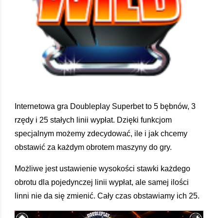
Internetowa gra Doubleplay Superbet to 5 bębnów, 3
rzędy i 25 stałych linii wypłat. Dzięki funkcjom
specjalnym możemy zdecydować, ile i jak chcemy
obstawić za każdym obrotem maszyny do gry.
Możliwe jest ustawienie wysokości stawki każdego
obrotu dla pojedynczej linii wypłat, ale samej ilości
linni nie da się zmienić. Cały czas obstawiamy ich 25.