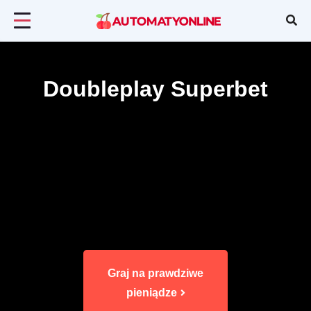
Doubleplay Superbet
Graj na prawdziwe
pieniądze