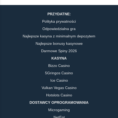
PRZYDATNE:
Polityka prywatności
Odpowiedzialna gra
Najlepsze kasyna z minimalnym depozytem
Najlepsze bonusy kasynowe
Darmowe Spiny 2026
KASYNA
Bizzo Casino
5Gringos Casino
Ice Casino
Vulkan Vegas Casino
Hotslots Casino
DOSTAWCY OPROGRAMOWANIA
Microgaming
NetEnt