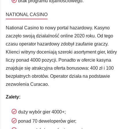
brak programu lojalnościowego.
NATIONAL CASINO
National Casino to nowy portal hazardowy. Kasyno
zaczęło swoją działalność online 2020 roku. Od tego
czasu operator hazardowy zdobył zaufanie graczy.
Klienci witryny doceniają szeroki asortyment gier, który
liczy ponad 4000 pozycji. Ponadto w ofercie kasyna
znajduje się atrakcyjna oferta bonusowa: 400 zł i 100
bezpłatnych obrotów. Operator działa na podstawie
zezwolenia Curacao.
Zalety:
duży wybór gier 4000+;
ponad 70 deweloperów gier;