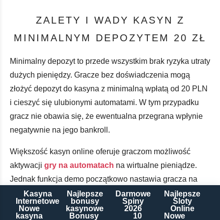
ZALETY I WADY KASYN Z
MINIMALNYM DEPOZYTEM 20 ZŁ
Minimalny depozyt to przede wszystkim brak ryzyka utraty
dużych pieniędzy. Gracze bez doświadczenia mogą
złożyć depozyt do kasyna z minimalną wpłatą od 20 PLN
i cieszyć się ulubionymi automatami. W tym przypadku
gracz nie obawia się, że ewentualna przegrana wpłynie
negatywnie na jego bankroll.
Większość kasyn online oferuje graczom możliwość
aktywacji
gry na automatach
na wirtualne pieniądze.
Jednak funkcja demo początkowo nastawia gracza na
brak odpowiedzialności. Natomiast minimalny depozyt,
Kasyna
Najlepsze
Darmowe
Najlepsze
Internetowe
bonusy
Spiny
Sloty
bez względu na to, jak mały, zobowiązuje użytkownika do
Nowe
kasynowe
2026
Online
kasyna
Bonusy
10
Nowe