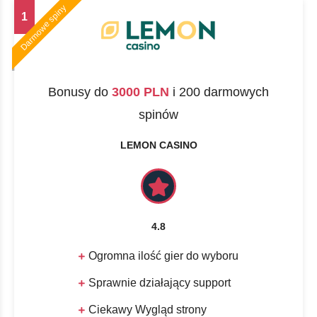
Darmowe spiny
Bonusy do
3000 PLN
i 200 darmowych
spinów
LEMON CASINO
4.8
Ogromna ilość gier do wyboru
Sprawnie działający support
Ciekawy Wygląd strony