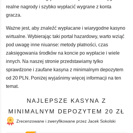
realne nagrody i szybko wypłacić wygrane z konta
gracza.
Ważne jest, aby znaleźć wypłacane i wiarygodne kasyno
wirtualne. Wybierając taki portal hazardowy, warto wziąć
pod uwagę inne niuanse: metody płatności, czas
zaksięgowania środków na koncie po wypłacie i wiele
innych. Na naszej stronie przedstawiamy tylko
sprawdzone i zaufane kasyna z minimalnym depozytem
od 20 PLN. Poniżej wyjaśnimy więcej informacji na ten
temat.
NAJLEPSZE KASYNA Z
MINIMALNYM DEPOZYTEM 20 ZŁ
Zrecenzowane i zweryfikowane przez Jacek Sokolski