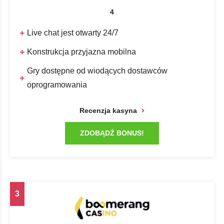
4
Live chat jest otwarty 24/7
Konstrukcja przyjazna mobilna
Gry dostępne od wiodących dostawców
oprogramowania
Recenzja kasyna
ZDOBĄDŹ BONUS!