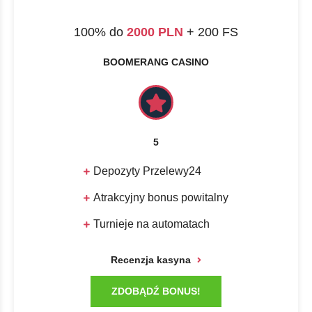
100% do
2000 PLN
+ 200 FS
BOOMERANG CASINO
5
Depozyty Przelewy24
Atrakcyjny bonus powitalny
Turnieje na automatach
Recenzja kasyna
ZDOBĄDŹ BONUS!