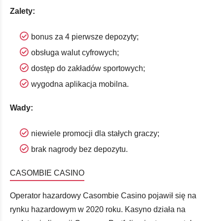
Zalety:
bonus za 4 pierwsze depozyty;
obsługa walut cyfrowych;
dostęp do zakładów sportowych;
wygodna aplikacja mobilna.
Wady:
niewiele promocji dla stałych graczy;
brak nagrody bez depozytu.
CASOMBIE CASINO
Operator hazardowy Casombie Casino pojawił się na
rynku hazardowym w 2020 roku. Kasyno działa na