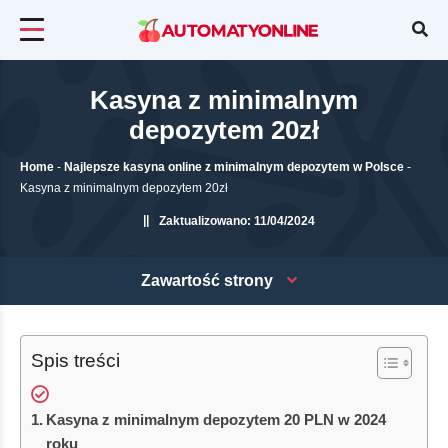
Kasyna z minimalnym
depozytem 20zł
Home
-
Najlepsze kasyna online z minimalnym depozytem w Polsce
-
Kasyna z minimalnym depozytem 20zł
Zaktualizowano: 11/04/2024
Zawartość strony
Spis treści
Kasyna z minimalnym depozytem 20 PLN w 2024
roku