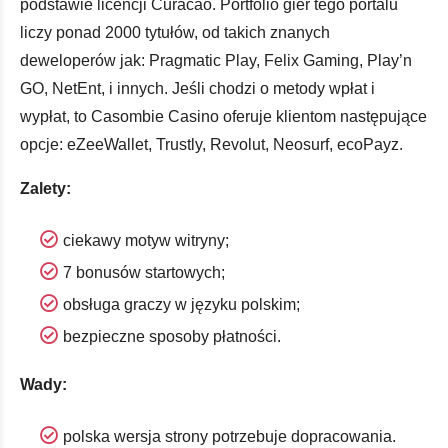
podstawie licencji Curacao. Portfolio gier tego portalu
liczy ponad 2000 tytułów, od takich znanych
deweloperów jak: Pragmatic Play, Felix Gaming, Play’n
GO, NetEnt, i innych. Jeśli chodzi o metody wpłat i
wypłat, to Casombie Casino oferuje klientom następujące
opcje: eZeeWallet, Trustly, Revolut, Neosurf, ecoPayz.
Zalety:
ciekawy motyw witryny;
7 bonusów startowych;
obsługa graczy w języku polskim;
bezpieczne sposoby płatności.
Wady:
polska wersja strony potrzebuje dopracowania.