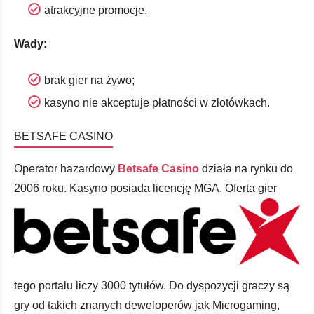
atrakcyjne promocje.
Wady:
brak gier na żywo;
kasyno nie akceptuje płatności w złotówkach.
BETSAFE CASINO
Operator hazardowy
Betsafe Casino
działa na rynku do
2006 ro
ku. Kasyno posiada licencję MGA. Oferta gier
tego portalu liczy 3000 tytułów. Do dyspozycji graczy są
gry od takich znanych deweloperów jak Microgaming,