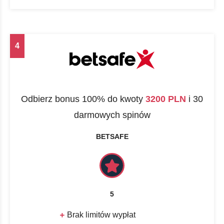
Odbierz bonus 100% do kwoty
3200 PLN
i 30
darmowych spinów
BETSAFE
5
Brak limitów wypłat