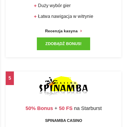
Duży wybór gier
Łatwa nawigacja w witrynie
Recenzja kasyna
ZDOBĄDŹ BONUS!
50% Bonus
+
50 FS
na Starburst
SPINAMBA CASINO