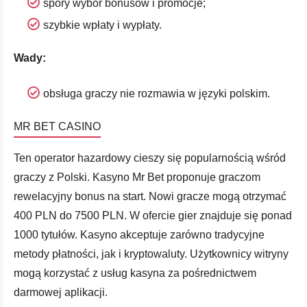
spory wybór bonusów i promocje;
szybkie wpłaty i wypłaty.
Wady:
obsługa graczy nie rozmawia w języki polskim.
MR BET CASINO
Ten operator hazardowy cieszy się popularnością wśród
graczy z Polski. Kasyno Mr Bet proponuje graczom
rewelacyjny bonus na start. Nowi gracze mogą otrzymać
400 PLN do 7500 PLN. W ofercie gier znajduje się ponad
1000 tytułów. Kasyno akceptuje zarówno tradycyjne
metody płatności, jak i kryptowaluty. Użytkownicy witryny
mogą korzystać z usług kasyna za pośrednictwem
darmowej aplikacji.