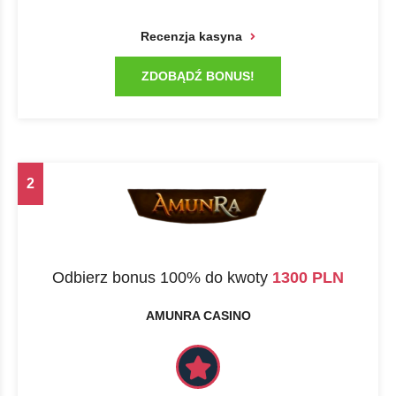
Recenzja kasyna
ZDOBĄDŹ BONUS!
Odbierz bonus 100% do kwoty
1300 PLN
AMUNRA CASINO