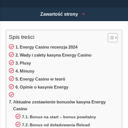
Zawartość strony
Spis treści
Energy Casino recenzja 2024
Wady i zalety kasyna Energy Casino
Plusy
Minusy
Energy Casino w teorii
Opinie o kasynie Energy
Aktualne zestawienie bonusów kasyna Energy
Casino
Bonus na start – bonus powitalny
Bonus od doładowania Reload