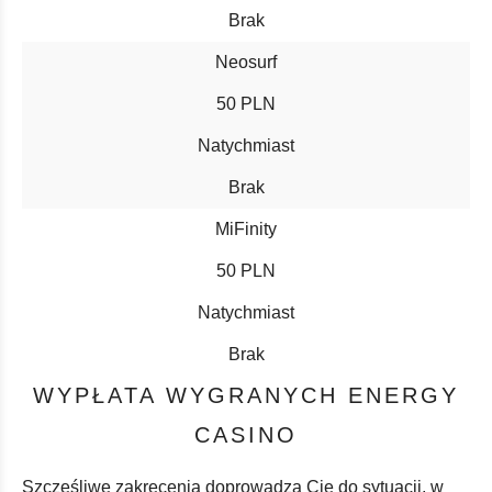
Brak
Neosurf
50 PLN
Natychmiast
Brak
MiFinity
50 PLN
Natychmiast
Brak
WYPŁATA WYGRANYCH ENERGY
CASINO
Szczęśliwe zakręcenia doprowadzą Cię do sytuacji, w