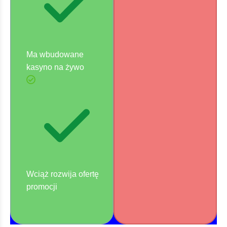
Ma wbudowane
kasyno na żywo
Wciąż rozwija ofertę
promocji