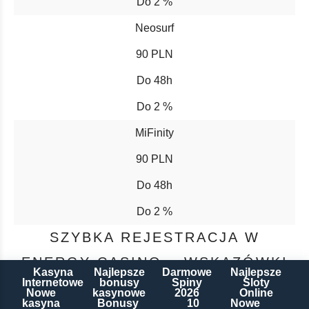
Do 2 %
Neosurf
90 PLN
Do 48h
Do 2 %
MiFinity
90 PLN
Do 48h
Do 2 %
SZYBKA REJESTRACJA W
ENERGY CASINO – WSKAZÓWKI
Kasyna
Najlepsze
Darmowe
Najlepsze
Internetowe
bonusy
Spiny
Sloty
Nowe
kasynowe
2026
Online
Początek gry w kasynie online zawsze wiąże się z
kasyna
Bonusy
10
Nowe