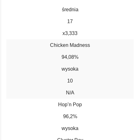
średnia
17
x3,333
Chicken Madness
94,08%
wysoka
10
N/A
Hop’n Pop
96,2%
wysoka