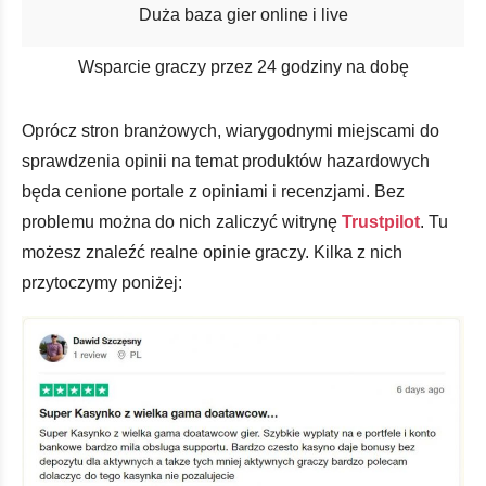
Duża baza gier online i live
Wsparcie graczy przez 24 godziny na dobę
Oprócz stron branżowych, wiarygodnymi miejscami do
sprawdzenia opinii na temat produktów hazardowych
będa cenione portale z opiniami i recenzjami. Bez
problemu można do nich zaliczyć witrynę
Trustpilot
. Tu
możesz znaleźć realne opinie graczy. Kilka z nich
przytoczymy poniżej: