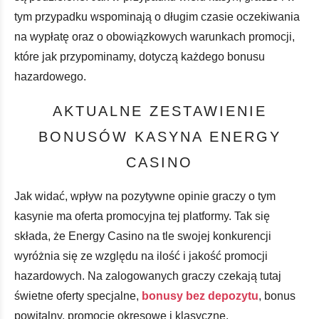
tym przypadku wspominają o długim czasie oczekiwania
na wypłatę oraz o obowiązkowych warunkach promocji,
które jak przypominamy, dotyczą każdego bonusu
hazardowego.
AKTUALNE ZESTAWIENIE
BONUSÓW KASYNA ENERGY
CASINO
Jak widać, wpływ na pozytywne opinie graczy o tym
kasynie ma oferta promocyjna tej platformy. Tak się
składa, że Energy Casino na tle swojej konkurencji
wyróżnia się ze względu na ilość i jakość promocji
hazardowych. Na zalogowanych graczy czekają tutaj
świetne oferty specjalne,
bonusy bez depozytu
, bonus
powitalny, promocje okresowe i klasyczne.