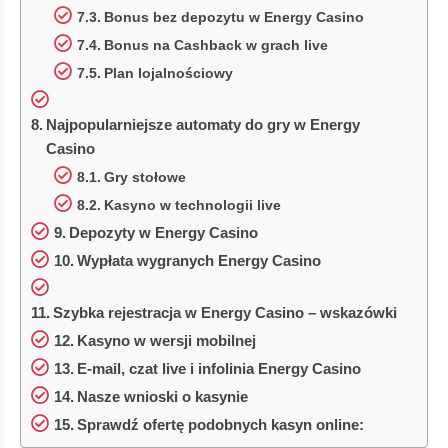
Bonus bez depozytu w Energy Casino
Bonus na Cashback w grach live
Plan lojalnościowy
Najpopularniejsze automaty do gry w Energy
Casino
Gry stołowe
Kasyno w technologii live
Depozyty w Energy Casino
Wypłata wygranych Energy Casino
Szybka rejestracja w Energy Casino – wskazówki
Kasyno w wersji mobilnej
E-mail, czat live i infolinia Energy Casino
Nasze wnioski o kasynie
Sprawdź ofertę podobnych kasyn online: