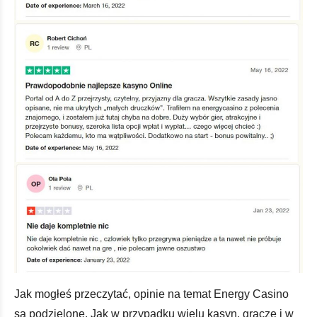
Jak mogłeś przeczytać, opinie na temat Energy Casino
są podzielone. Jak w przypadku wielu kasyn, gracze i w