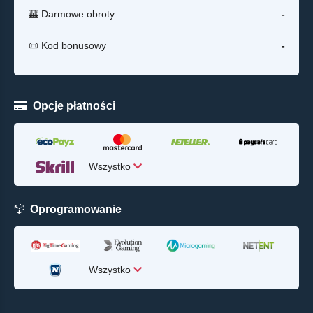
🎰
Darmowe obroty
-
📜
Kod bonusowy
-
Opcje płatności
Wszystko
Oprogramowanie
Wszystko