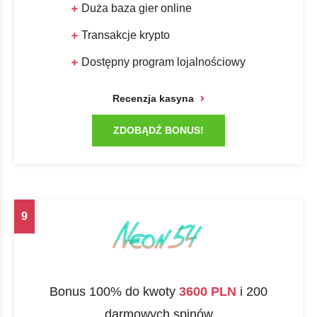
Duża baza gier online
Transakcje krypto
Dostępny program lojalnościowy
Recenzja kasyna
ZDOBĄDŹ BONUS!
Bonus 100% do kwoty
3600 PLN
i 200
darmowych spinów