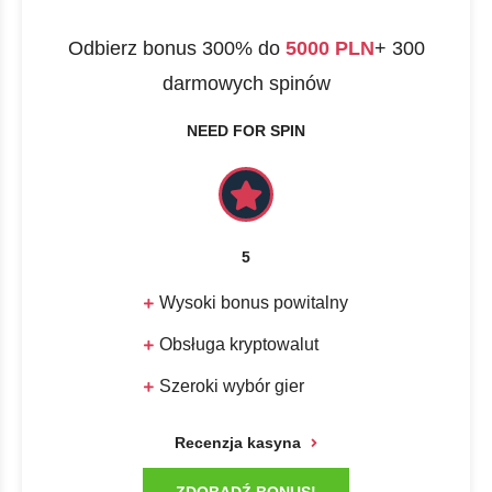
Odbierz bonus 300% do
5000 PLN
+ 300
darmowych spinów
NEED FOR SPIN
5
Wysoki bonus powitalny
Obsługa kryptowalut
Szeroki wybór gier
Recenzja kasyna