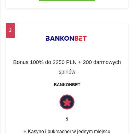
Bonus 100% do 2250 PLN + 200 darmowych
spinów
BANKONBET
5
Kasyno i bukmacher w jednym miejscu