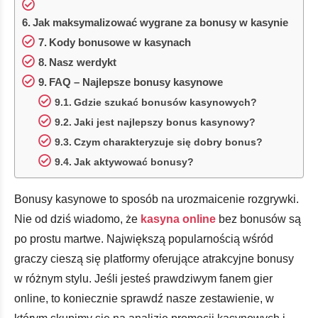
Jak maksymalizować wygrane za bonusy w kasynie
Kody bonusowe w kasynach
Nasz werdykt
FAQ – Najlepsze bonusy kasynowe
Gdzie szukać bonusów kasynowych?
Jaki jest najlepszy bonus kasynowy?
Czym charakteryzuje się dobry bonus?
Jak aktywować bonusy?
Bonusy kasynowe to sposób na urozmaicenie rozgrywki.
Nie od dziś wiadomo, że
kasyna online
bez bonusów są
po prostu martwe. Największą popularnością wśród
graczy cieszą się platformy oferujące atrakcyjne bonusy
w różnym stylu. Jeśli jesteś prawdziwym fanem gier
online, to koniecznie sprawdź nasze zestawienie, w