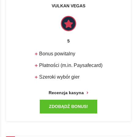
VULKAN VEGAS
5
Bonus powitalny
Płatności (m.in. Paysafecard)
Szeroki wybór gier
Recenzja kasyna
ZDOBĄDŹ BONUS!