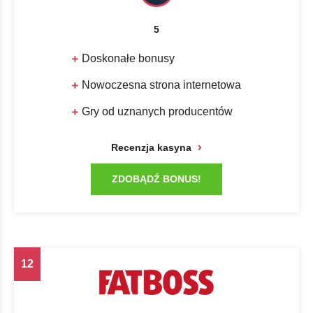
5
Doskonałe bonusy
Nowoczesna strona internetowa
Gry od uznanych producentów
Recenzja kasyna
ZDOBĄDŹ BONUS!