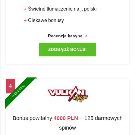
Świetne tłumaczenie na j. polski
Ciekawe bonusy
Recenzja kasyna
ZDOBĄDŹ BONUS!
Popularne
Bonus powitalny
4000 PLN
+ 125 darmowych
spinów