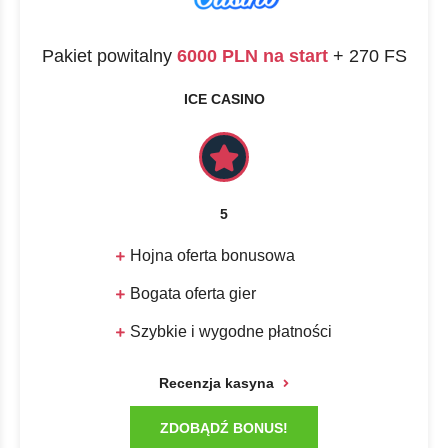
Pakiet powitalny
6000 PLN na start
+ 270 FS
ICE CASINO
5
Hojna oferta bonusowa
Bogata oferta gier
Szybkie i wygodne płatności
Recenzja kasyna
ZDOBĄDŹ BONUS!