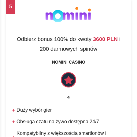
Odbierz bonus 100% do kwoty
3600 PLN
i
200 darmowych spinów
NOMINI CASINO
4
Duży wybór gier
Obsługa czatu na żywo dostępna 24/7
Kompatybilny z większością smartfonów i