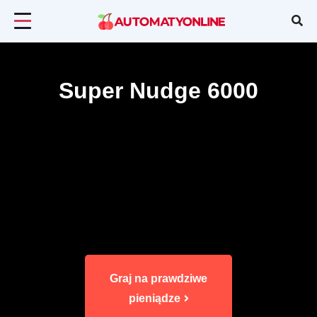
Super Nudge 6000
Graj na prawdziwe
pieniądze