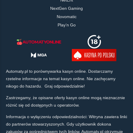
NetEnt
NextGen Gaming
Novomatic
Play’n Go
Automaty.pl to porównywarka kasyn online. Dostarczamy
rzetelne informacje na temat kasyn online. Nie zachęcamy
nikogo do hazardu. Graj odpowiedzialnie!
Zastrzegamy, że opisane oferty kasyn online mogą nieznacznie
różnić się od dostępnych u operatorów.
Informacja o wyłączeniu odpowiedzialności: Witryna zawiera linki
do partnerów stowarzyszonych. Gdy użytkownik dokona
zakupów za pośrednictwem tych linków, Automaty.pl otrzymuje