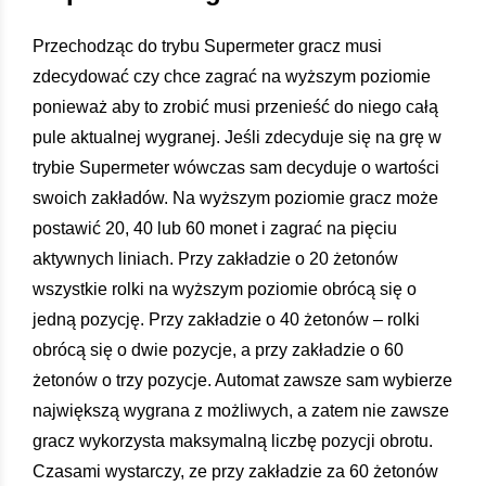
Przechodząc do trybu Supermeter gracz musi
zdecydować czy chce zagrać na wyższym poziomie
ponieważ aby to zrobić musi przenieść do niego całą
pule aktualnej wygranej. Jeśli zdecyduje się na grę w
trybie Supermeter wówczas sam decyduje o wartości
swoich zakładów. Na wyższym poziomie gracz może
postawić 20, 40 lub 60 monet i zagrać na pięciu
aktywnych liniach. Przy zakładzie o 20 żetonów
wszystkie rolki na wyższym poziomie obrócą się o
jedną pozycję. Przy zakładzie o 40 żetonów – rolki
obrócą się o dwie pozycje, a przy zakładzie o 60
żetonów o trzy pozycje. Automat zawsze sam wybierze
największą wygrana z możliwych, a zatem nie zawsze
gracz wykorzysta maksymalną liczbę pozycji obrotu.
Czasami wystarczy, ze przy zakładzie za 60 żetonów