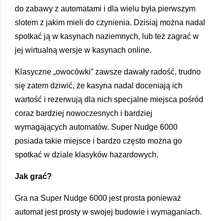
do zabawy z automatami i dla wielu była pierwszym
slotem z jakim mieli do czynienia. Dzisiaj można nadal
spotkać ją w kasynach naziemnych, lub też zagrać w
jej wirtualną wersje w kasynach online.
Klasyczne „owocówki” zawsze dawały radość, trudno
się zatem dziwić, że kasyna nadal doceniają ich
wartość i rezerwują dla nich specjalne miejsca pośród
coraz bardziej nowoczesnych i bardziej
wymagających automatów. Super Nudge 6000
posiada takie miejsce i bardzo często można go
spotkać w dziale klasyków hazardowych.
Jak grać?
Gra na Super Nudge 6000 jest prosta ponieważ
automat jest prosty w swojej budowie i wymaganiach.