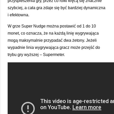
przyspieszenia gry, przez co rolki kręcą się znacznie
szybciej, a cała gra zdaje się być bardziej dynamiczna
i efektowna.
W grze Super Nudge można postawić od 1 do 10
monet, co oznacza, że na każdą linię wygrywająca
mogą maksymalnie przypadać dwa żetony. Jeżeli
wypadnie linia wygrywająca gracz może przejść do
trybu gry wyższej – Supermeter.