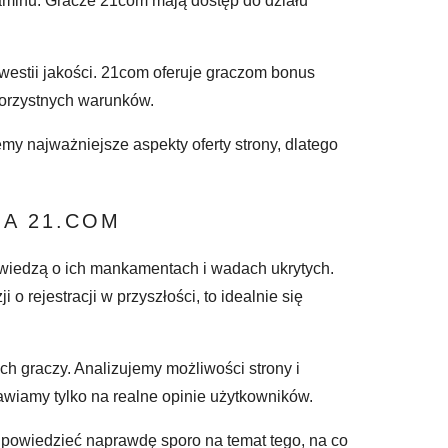
ulaminu. Gracze 21com mają dostęp do działu
westii jakości. 21com oferuje graczom bonus
 korzystnych warunków.
my najważniejsze aspekty oferty strony, dlatego
JA 21.COM
 i wiedzą o ich mankamentach i wadach ukrytych.
i o rejestracji w przyszłości, to idealnie się
ch graczy. Analizujemy możliwości strony i
awiamy tylko na realne opinie użytkowników.
powiedzieć naprawdę sporo na temat tego, na co