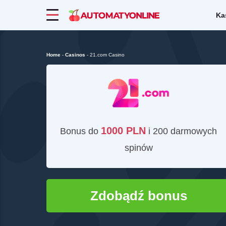
Ka
Home
-
Casinos
-
21.com Casino
1000 PLN
Bonus do
i 200 darmowych
spinów
Zdobądź bonus