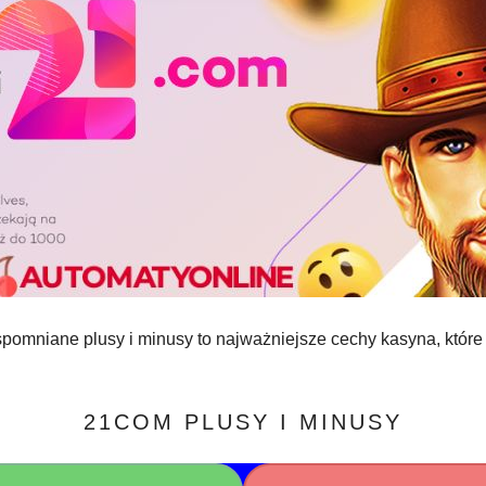
omniane plusy i minusy to najważniejsze cechy kasyna, które w
21COM PLUSY I MINUSY