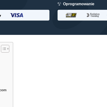
Oprogramowanie
.com