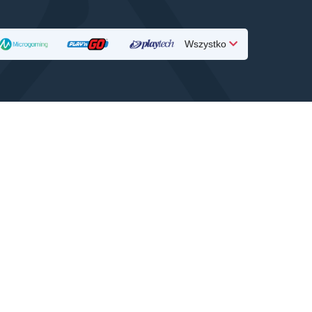
Wszystko