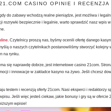
21.COM CASINO OPINIE I RECENZJ
gdy do zabawy wchodzą realne pieniądze, jest możliwa i legaln
cji rozrywki bezpiecznie i legalnie, warto sprawdzić nasz wpis w
ne.
line
. Czytelnicy proszą nas, byśmy ocenili ofertę danego kasy
myślą o naszych czytelnikach postanowiliśmy stworzyć kolejny 
n na rynku.
i ma się naprawdę dobrze, jest internetowe casino 21com. Stron
cji i innowacje w zakładce kasyno na żywo. Jeśli chcesz dowie
ju testem i recenzją oferty 21com. Nasi eksperci i redaktorzy
u. Jeśli więc jesteś ciekaw, jakie bonusy i gry są w ofercie 21
oniższym wpisie!