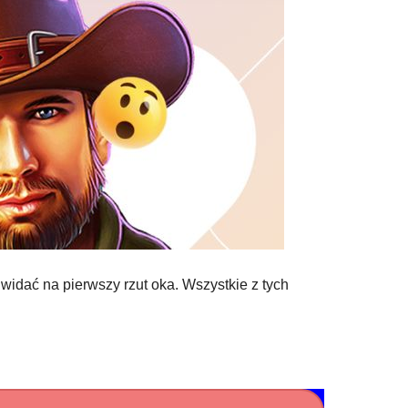
idać na pierwszy rzut oka. Wszystkie z tych