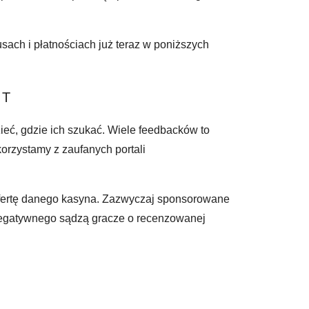
usach i płatnościach już teraz w poniższych
OT
eć, gdzie ich szukać. Wiele feedbacków to
orzystamy z zaufanych portali
 ofertę danego kasyna. Zazwyczaj sponsorowane
o negatywnego sądzą gracze o recenzowanej