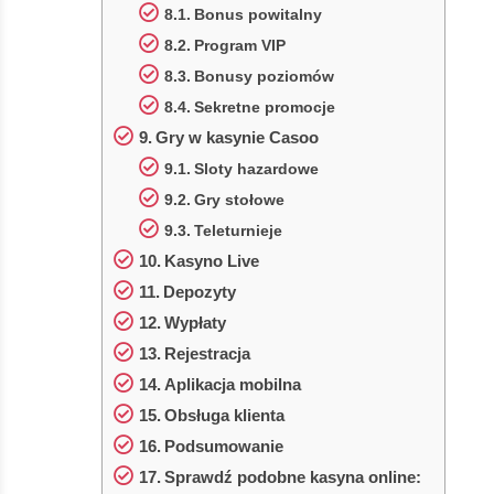
Bonus powitalny
Program VIP
Bonusy poziomów
Sekretne promocje
Gry w kasynie Casoo
Sloty hazardowe
Gry stołowe
Teleturnieje
Kasyno Live
Depozyty
Wypłaty
Rejestracja
Aplikacja mobilna
Obsługa klienta
Podsumowanie
Sprawdź podobne kasyna online: