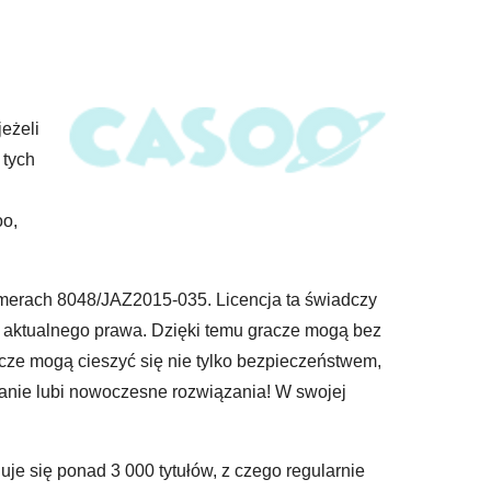
eżeli
 tych
oo,
merach 8048/JAZ2015-035. Licencja ta świadczy
le aktualnego prawa. Dzięki temu gracze mogą bez
acze mogą cieszyć się nie tylko bezpieczeństwem,
wanie lubi nowoczesne rozwiązania! W swojej
je się ponad 3 000 tytułów, z czego regularnie