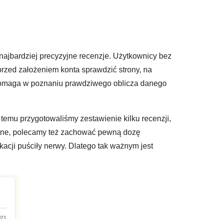
najbardziej precyzyjne recenzje. Użytkownicy bez
przed założeniem konta sprawdzić strony, na
e pomaga w poznaniu prawdziwego oblicza danego
temu przygotowaliśmy zestawienie kilku recenzji,
otne, polecamy też zachować pewną dozę
acji puściły nerwy. Dlatego tak ważnym jest