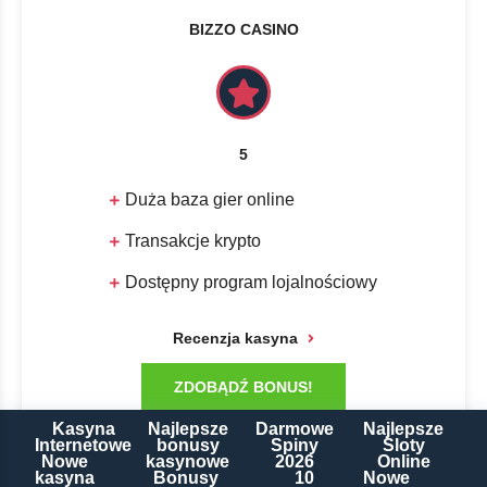
BIZZO CASINO
5
Duża baza gier online
Transakcje krypto
Dostępny program lojalnościowy
Recenzja kasyna
ZDOBĄDŹ BONUS!
Kasyna
Najlepsze
Darmowe
Najlepsze
Internetowe
bonusy
Spiny
Sloty
Nowe
kasynowe
2026
Online
kasyna
Bonusy
10
Nowe