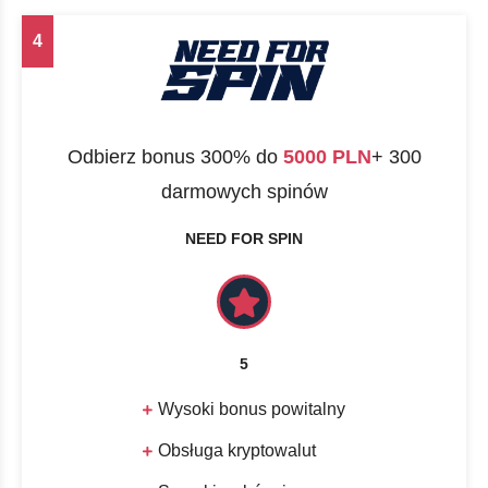
Odbierz bonus 300% do
5000 PLN
+ 300
darmowych spinów
NEED FOR SPIN
5
Wysoki bonus powitalny
Obsługa kryptowalut