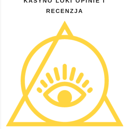
KASYNO LOKI OPINIE I
RECENZJA