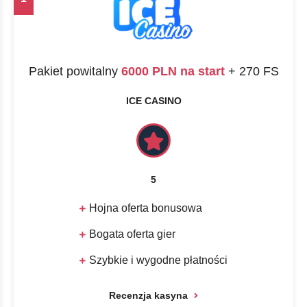
Pakiet powitalny
6000 PLN na start
+ 270 FS
ICE CASINO
5
Hojna oferta bonusowa
Bogata oferta gier
Szybkie i wygodne płatności
Recenzja kasyna