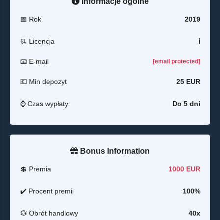
Informacje ogólne
📅
Rok
2019
📃
Licencja
ℹ
📧
E-mail
[email protected]
💶
Min depozyt
25 EUR
⌚
Czas wypłaty
Do 5 dni
Bonus Information
💲
Premia
1000 EUR
✔️
Procent premii
100%
💱
Obrót handlowy
40x