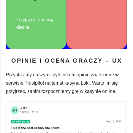
Przyjazna obsługa
klienta
OPINIE I OCENA GRACZY – UX
Przyblizamy naszym czytelnikom opinie znalezione w
serwisie Trustpilot na temat kasyna Loki. Warto im się
przyjrzeć, zanim rozpoczniemy grę w kasynie online.