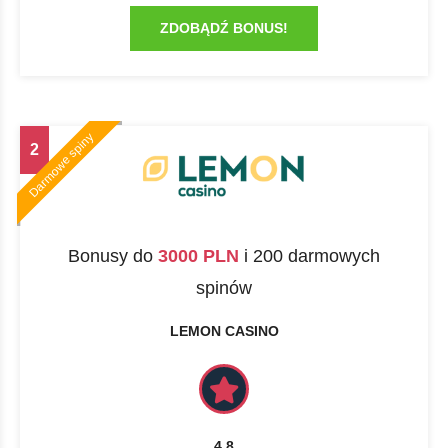
ZDOBĄDŹ BONUS!
Darmowe spiny
Bonusy do
3000 PLN
i 200 darmowych
spinów
LEMON CASINO
4.8