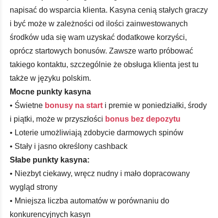
napisać do wsparcia klienta. Kasyna cenią stałych graczy
i być może w zależności od ilości zainwestowanych
środków uda się wam uzyskać dodatkowe korzyści,
oprócz startowych bonusów. Zawsze warto próbować
takiego kontaktu, szczególnie że obsługa klienta jest tu
także w języku polskim.
Mocne punkty kasyna
• Świetne
bonusy na start
i premie w poniedziałki, środy
i piątki, może w przyszłości
bonus bez depozytu
• Loterie umożliwiają zdobycie darmowych spinów
• Stały i jasno określony cashback
Słabe punkty kasyna:
• Niezbyt ciekawy, wręcz nudny i mało dopracowany
wygląd strony
• Mniejsza liczba automatów w porównaniu do
konkurencyjnych kasyn