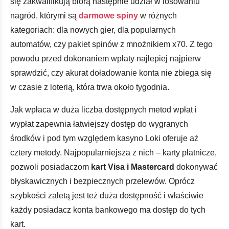
się zakwalifikują biorą następnie udział w losowaniu
nagród, którymi są
darmowe spiny
w różnych
kategoriach: dla nowych gier, dla popularnych
automatów, czy pakiet spinów z mnożnikiem x70. Z tego
powodu przed dokonaniem wpłaty najlepiej najpierw
sprawdzić, czy akurat doładowanie konta nie zbiega się
w czasie z loterią, która trwa około tygodnia.
Jak wpłaca w duża liczba dostępnych metod wpłat i
wypłat zapewnia łatwiejszy dostęp do wygranych
środków i pod tym względem kasyno Loki oferuje aż
cztery metody. Najpopularniejsza z nich – karty płatnicze,
pozwoli posiadaczom
kart Visa i Mastercard
dokonywać
błyskawicznych i bezpiecznych przelewów. Oprócz
szybkości zaletą jest też duża dostępność i właściwie
każdy posiadacz konta bankowego ma dostęp do tych
kart.