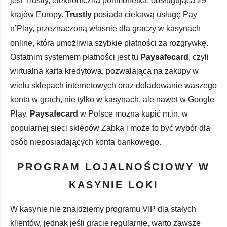
jest Trustly, elektroniczna portmonetka, obsługująca 29
krajów Europy.
Trustly
posiada ciekawą usługę Pay
n’Play, przeznaczoną właśnie dla graczy w kasynach
online, która umożliwia szybkie płatności za rozgrywkę.
Ostatnim systemem płatności jest tu
Paysafecard
, czyli
wirtualna karta kredytowa, pozwalająca na zakupy w
wielu sklepach internetowych oraz doładowanie waszego
konta w grach, nie tylko w kasynach, ale nawet w Google
Play.
Paysafecard
w Polsce można kupić m.in. w
popularnej sieci sklepów Żabka i może to być wybór dla
osób nieposiadających konta bankowego.
PROGRAM LOJALNOŚCIOWY W
KASYNIE LOKI
W kasynie nie znajdziemy programu VIP dla stałych
klientów, jednak jeśli gracie regularnie, warto zawsze