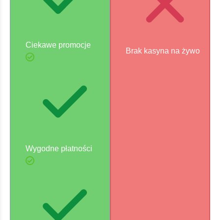
Ciekawe promocje
Brak kasyna na żywo
Wygodne płatności