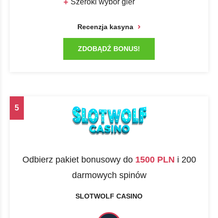
Szeroki wybór gier
Recenzja kasyna
ZDOBĄDŹ BONUS!
Odbierz pakiet bonusowy do
1500 PLN
i 200
darmowych spinów
SLOTWOLF CASINO