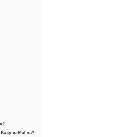
na?
w Kasyno Malina?