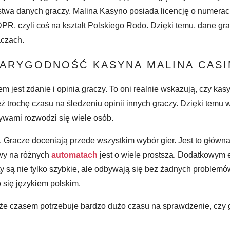
stwa danych graczy. Malina Kasyno posiada licencję o numer
, czyli coś na kształt Polskiego Rodo. Dzięki temu, dane gra
aczach.
ARYGODNOŚĆ KASYNA MALINA CAS
st zdanie i opinia graczy. To oni realnie wskazują, czy kasy
ż trochę czasu na śledzeniu opinii innych graczy. Dzięki temu
ywami rozwodzi się wiele osób.
 Gracze doceniają przede wszystkim wybór gier. Jest to główna
awy na różnych
automatach
jest o wiele prostsza. Dodatkowym 
 są nie tylko szybkie, ale odbywają się bez żadnych problemó
 się językiem polskim.
że czasem potrzebuje bardzo dużo czasu na sprawdzenie, czy 