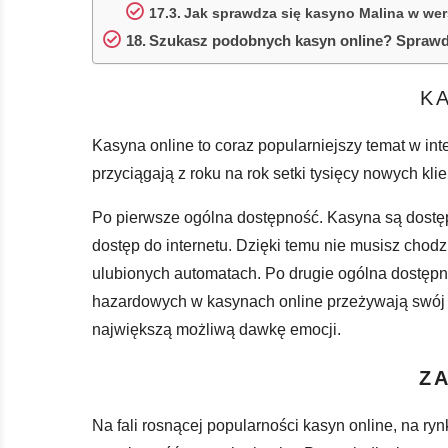
Jak sprawdza się kasyno Malina w wer
Szukasz podobnych kasyn online? Sprawd
K
Kasyna online to coraz popularniejszy temat w int
przyciągają z roku na rok setki tysięcy nowych kli
Po pierwsze ogólna dostępność. Kasyna są dostę
dostęp do internetu. Dzięki temu nie musisz chodz
ulubionych automatach. Po drugie ogólna dostępnoś
hazardowych w kasynach online przeżywają swój r
największą możliwą dawkę emocji.
Z
Na fali rosnącej popularności kasyn online, na 