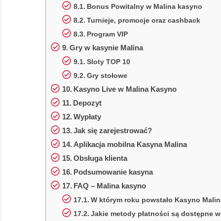
Bonus Powitalny w Malina kasyno
Turnieje, promocje oraz cashback
Program VIP
Gry w kasynie Malina
Sloty TOP 10
Gry stołowe
Kasyno Live w Malina Kasyno
Depozyt
Wypłaty
Jak się zarejestrować?
Aplikacja mobilna Kasyna Malina
Obsługa klienta
Podsumowanie kasyna
FAQ – Malina kasyno
W którym roku powstało Kasyno Mali
Jakie metody płatności są dostępne 