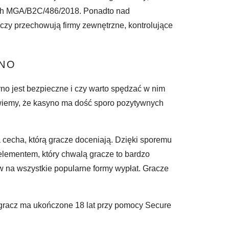
ach MGA/B2C/486/2018. Ponadto nad
czy przechowują firmy zewnętrzne, kontrolujące
INO
no jest bezpieczne i czy warto spędzać w nim
 wiemy, że kasyno ma dość sporo pozytywnych
 cecha, którą gracze doceniają. Dzięki sporemu
elementem, który chwalą gracze to bardzo
w na wszystkie popularne formy wypłat. Gracze
gracz ma ukończone 18 lat przy pomocy Secure