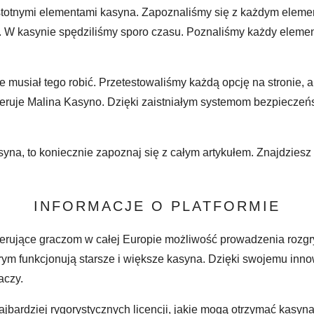
stotnymi elementami kasyna. Zapoznaliśmy się z każdym eleme
 kasynie spędziliśmy sporo czasu. Poznaliśmy każdy element 
e musiał tego robić. Przetestowaliśmy każdą opcję na stronie,
feruje Malina Kasyno. Dzięki zaistniałym systemom bezpieczeń
syna, to koniecznie zapoznaj się z całym artykułem. Znajdzies
INFORMACJE O PLATFORMIE
oferujące graczom w całej Europie możliwość prowadzenia roz
órym funkcjonują starsze i większe kasyna. Dzięki swojemu inn
aczy.
ardziej rygorystycznych licencji, jakie mogą otrzymać kasyna. 