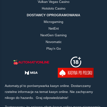
Vulkan Vegas Casino
Hotslots Casino
DOSTAWCY OPROGRAMOWANIA
Microgaming
NetEnt
NextGen Gaming
Novomatic
Play’n Go
Automaty.pl to porównywarka kasyn online. Dostarczamy
rzetelne informacje na temat kasyn online. Nie zachęcamy
nikogo do hazardu. Graj odpowiedzialnie!