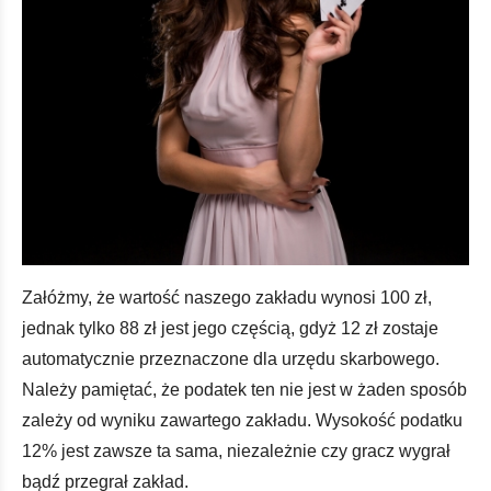
Załóżmy, że wartość naszego zakładu wynosi 100 zł,
jednak tylko 88 zł jest jego częścią, gdyż 12 zł zostaje
automatycznie przeznaczone dla urzędu skarbowego.
Należy pamiętać, że podatek ten nie jest w żaden sposób
zależy od wyniku zawartego zakładu. Wysokość podatku
12% jest zawsze ta sama, niezależnie czy gracz wygrał
bądź przegrał zakład.