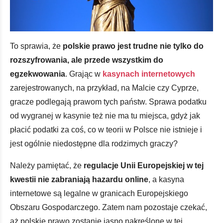
To sprawia, że
polskie prawo jest trudne nie tylko do
rozszyfrowania, ale przede wszystkim do
egzekwowania
. Grając w
kasynach internetowych
zarejestrowanych, na przykład, na Malcie czy Cyprze,
gracze podlegają prawom tych państw. Sprawa podatku
od wygranej w kasynie też nie ma tu miejsca, gdyż jak
płacić podatki za coś, co w teorii w Polsce nie istnieje i
jest ogólnie niedostępne dla rodzimych graczy?
Należy pamiętać, że
regulacje Unii Europejskiej w tej
kwestii nie zabraniają hazardu online
, a kasyna
internetowe są legalne w granicach Europejskiego
Obszaru Gospodarczego. Zatem nam pozostaje czekać,
aż polskie prawo zostanie jasno nakreślone w tej