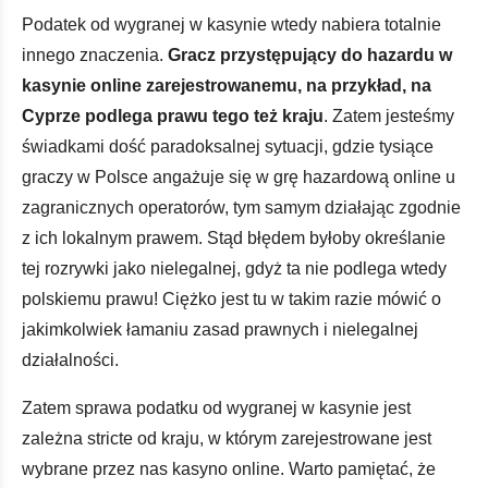
Podatek od wygranej w kasynie wtedy nabiera totalnie
innego znaczenia.
Gracz przystępujący do hazardu w
kasynie online zarejestrowanemu, na przykład, na
Cyprze podlega prawu tego też kraju
. Zatem jesteśmy
świadkami dość paradoksalnej sytuacji, gdzie tysiące
graczy w Polsce angażuje się w grę hazardową online u
zagranicznych operatorów, tym samym działając zgodnie
z ich lokalnym prawem. Stąd błędem byłoby określanie
tej rozrywki jako nielegalnej, gdyż ta nie podlega wtedy
polskiemu prawu! Ciężko jest tu w takim razie mówić o
jakimkolwiek łamaniu zasad prawnych i nielegalnej
działalności.
Zatem sprawa podatku od wygranej w kasynie jest
zależna stricte od kraju, w którym zarejestrowane jest
wybrane przez nas kasyno online. Warto pamiętać, że