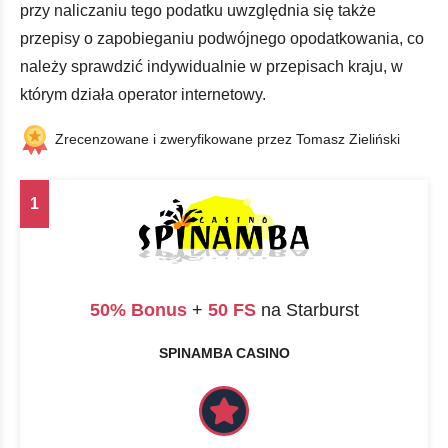
przy naliczaniu tego podatku uwzględnia się także
przepisy o zapobieganiu podwójnego opodatkowania, co
należy sprawdzić indywidualnie w przepisach kraju, w
którym działa operator internetowy.
Zrecenzowane i zweryfikowane przez Tomasz Zieliński
50% Bonus
+
50 FS
na Starburst
SPINAMBA CASINO