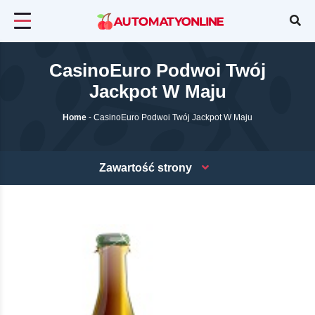
CasinoEuro Podwoi Twój
Jackpot W Maju
Home
-
CasinoEuro Podwoi Twój Jackpot W Maju
Zawartość strony