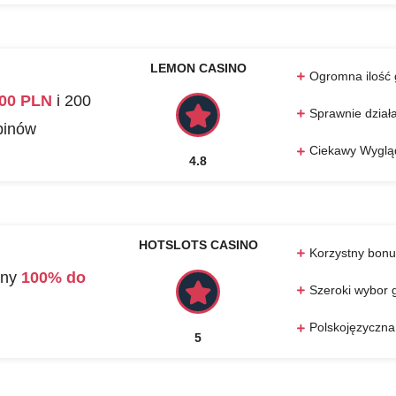
LEMON CASINO
Ogromna ilość 
00 PLN
i 200
Sprawnie dział
pinów
Ciekawy Wygląd
4.8
HOTSLOTS CASINO
Korzystny bonu
lny
100% do
Szeroki wybor g
Polskojęzyczna
5