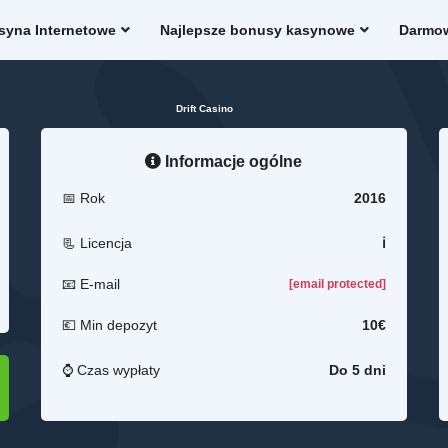
syna Internetowe
Najlepsze bonusy kasynowe
Darmow
Drift Casino
Informacje ogólne
📅
Rok
2016
📃
Licencja
ℹ
📧
E-mail
[email protected]
💶
Min depozyt
10€
⌚
Czas wypłaty
Do 5 dni