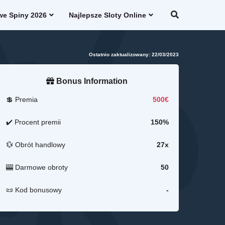
e Spiny 2026
Najlepsze Sloty Online
Ostatnio zaktualizowany: 22/03/2023
Bonus Information
💲
Premia
500€
✔️
Procent premii
150%
💱
Obrót handlowy
27x
🎰
Darmowe obroty
50
📜
Kod bonusowy
-