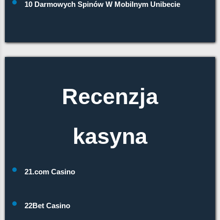
10 Darmowych Spinów W Mobilnym Unibecie
Recenzja
kasyna
21.com Casino
22Bet Casino