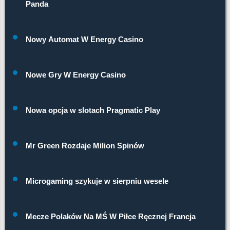
Panda
Nowy Automat W Energy Casino
Nowe Gry W Energy Casino
Nowa opcja w slotach Pragmatic Play
Mr Green Rozdaje Milion Spinów
Microgaming szykuje w sierpniu wesele
Mecze Polaków Na MŚ W Piłce Ręcznej Francja