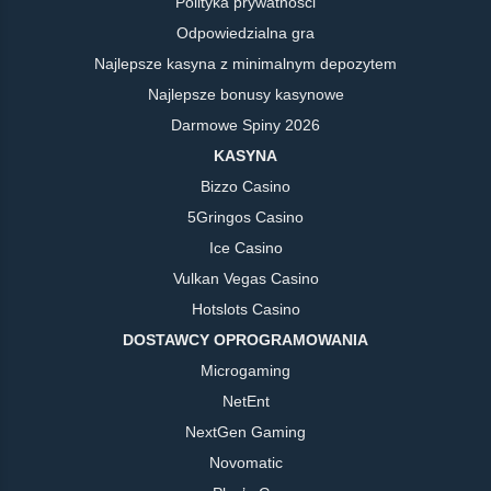
Polityka prywatności
Odpowiedzialna gra
Najlepsze kasyna z minimalnym depozytem
Najlepsze bonusy kasynowe
Darmowe Spiny 2026
KASYNA
Bizzo Casino
5Gringos Casino
Ice Casino
Vulkan Vegas Casino
Hotslots Casino
DOSTAWCY OPROGRAMOWANIA
Microgaming
NetEnt
NextGen Gaming
Novomatic