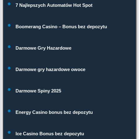
7 Najlepszych Automatów Hot Spot
Boomerang Casino – Bonus bez depozytu
Darmowe Gry Hazardowe
Darmowe gry hazardowe owoce
Darmowe Spiny 2025
Energy Casino bonus bez depozytu
Ice Casino Bonus bez depozytu