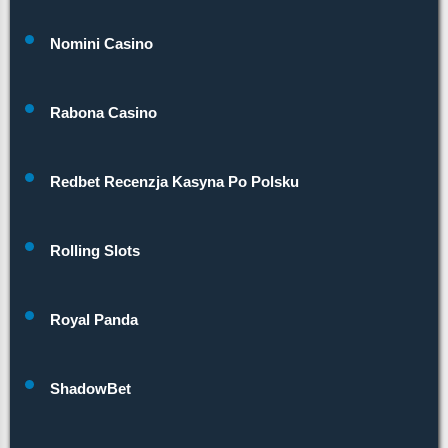
Nomini Casino
Rabona Casino
Redbet Recenzja Kasyna Po Polsku
Rolling Slots
Royal Panda
ShadowBet