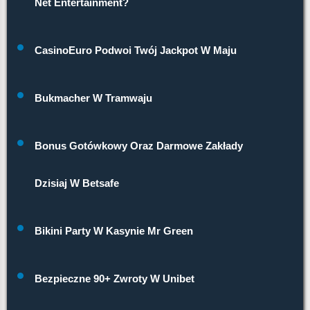
Net Entertainment?
CasinoEuro Podwoi Twój Jackpot W Maju
Bukmacher W Tramwaju
Bonus Gotówkowy Oraz Darmowe Zakłady
Dzisiaj W Betsafe
Bikini Party W Kasynie Mr Green
Bezpieczne 90+ Zwroty W Unibet